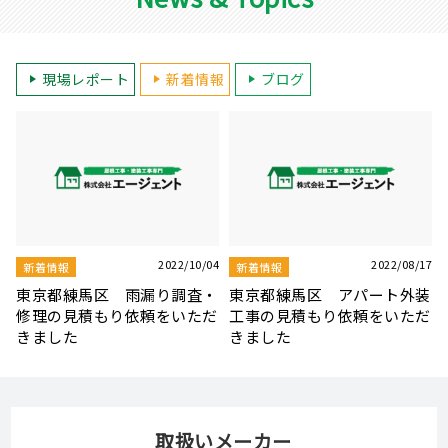
現場レポート
新着情報
ブログ
17
2022/07/07
2022/07/02
新着情報
新着情報
装
東京都板橋区 屋根・天窓補
東京都練馬区 屋根・外壁塗
だ
修工事の見積もり依頼をいた
装・ベランダ防水の見積もり
だきました
依頼をいただきました
取扱いメーカー