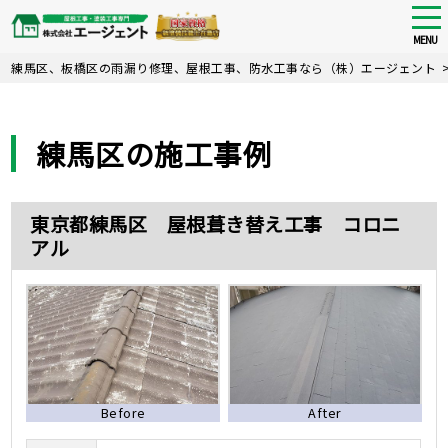
tog
nav
MENU
Skip
練馬区、板橋区の雨漏り修理、屋根工事、防水工事なら（株）エージェント
to
main
content
練馬区の施工事例
東京都練馬区 屋根葺き替え工事 コロニ
アル
Before
After