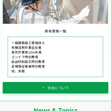
保有資格一覧
一級建築施工管理技士
有機溶剤作業主任者
高所作業車10m未満
ゴンドラ特別教育
自由研削砥石特別教育
足場等従事者特別教育
他、多数
当社について
News & Topics