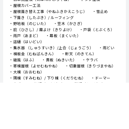
屋根カバー工法
屋根葺き替え工事（やねふきかえこうじ）
雪止め
下葺き（したぶき）/ ルーフィング
野地板（のじいた）
笠木（かさぎ）
庇（ひさし）/ 霧よけ（きりよけ）
戸袋（とぶくろ）
雨戸（あまど）
幕板（まくいた）
這樋（はいどい）
集水器 （しゅうすいき）/上合（じょうごう）
雨どい
棟板金（むねばんきん）
軒天（のきてん）
破風（はふ）
貫板（ぬきいた）
ケラバ
寄棟屋根（よせむねやね）
切妻屋根（きりづまやね）
大棟（おおむね）
隅棟（すみむね）/ 下り棟（くだりむね）
ドーマー
鼻隠し
軒樋（のきどい）
竪樋（たてどい）
パラペット
FRP防水
アスファルトシングル
スレート
コロニアル