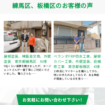
練馬区、板橋区のお客様の声
壁
ベランダFRP防水工事、屋根
屋根葺き替え工事 瓦屋根か
カバー工事、外壁塗装、庇補
ら金属屋根へ 雨漏り修理
ジ
修工事 東京都板橋区 K様
東京都練馬区 S様
15年前にマイホームを購入してから、
台風のあと、雨の日に雨漏りして、ホ
特にお手入れはしておらず、ある時庇
ームページで探して電話しました。 見
が腐食しているのを見つ･･･
てもらう･･･