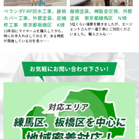
屋根塗装、棟鈑金交換、外壁
根
屋根葺き替え工事 瓦屋根か
塗装 東京都練馬区 N様
補
ら金属屋根へ 雨漏り修理
5社くらい提案を聞きましたが、エージ
東京都練馬区 S様
ェントさんが一番丁寧にご対応くださ
、
台風のあと、雨の日に雨漏りして、ホ
いました。 職人さんも･･･
ームページで探して電話しました。 見
てもらう･･･