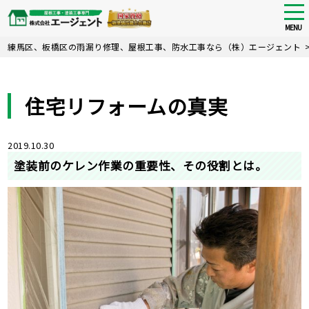
tog
nav
MENU
Skip
練馬区、板橋区の雨漏り修理、屋根工事、防水工事なら（株）エージェント
to
main
content
住宅リフォームの真実
2019.10.30
塗装前のケレン作業の重要性、その役割とは。