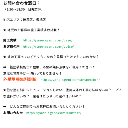
お問い合わせ窓口：
（8:30～18:30 日曜定休）
対応エリア：練馬区、板橋区
★ 地元のお客様の施工実績多数掲載！
施工実績
https://yane-agent.com/case/
お客様の声
https://yane-agent.com/voice/
★ 塗装工事っていくらくらいなの？見積りだけでもいいのかな？
➡一級塗装技能士の屋根、外壁の無料点検をご利用ください！
無理な営業等は一切行っておりません！
外壁屋根無料診断
https://yane-agent.com/inspection/
★色を塗る前にシミュレーションしたい、塗装以外の工事方法はないの？ どん
な塗料がいいの？ 業者はどうやって選べばいいの？
➡ どんなご質問でもお気軽にお問い合わせください！
お問い合わせ
https://yane-agent.com/contact/