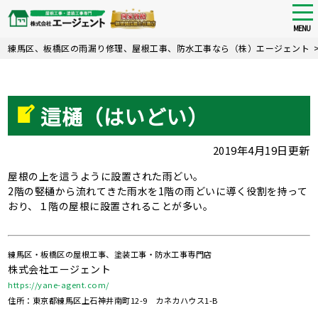
tog
nav
MENU
Skip
練馬区、板橋区の雨漏り修理、屋根工事、防水工事なら（株）エージェント
to
main
content
這樋（はいどい）
2019年4月19日更新
屋根の上を這うように設置された雨どい。
2階の竪樋から流れてきた雨水を1階の雨どいに導く役割を持って
おり、１階の屋根に設置されることが多い。
練馬区・板橋区の屋根工事、塗装工事・防水工事専門店
株式会社エージェント
https://yane-agent.com/
住所：東京都練馬区上石神井南町12-9 カネカハウス1-B