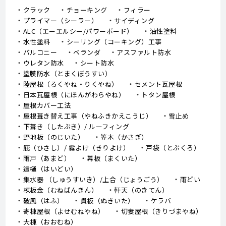
クラック
チョーキング
フィラー
プライマー（シーラー）
サイディング
ALC（エーエルシー/パワーボード）
油性塗料
水性塗料
シーリング（コーキング）工事
バルコニー
ベランダ
アスファルト防水
ウレタン防水
シート防水
塗膜防水（とまくぼうすい）
陸屋根（ろくやね・りくやね）
セメント瓦屋根
日本瓦屋根（にほんがわらやね）
トタン屋根
屋根カバー工法
屋根葺き替え工事（やねふきかえこうじ）
雪止め
下葺き（したぶき）/ ルーフィング
野地板（のじいた）
笠木（かさぎ）
庇（ひさし）/ 霧よけ（きりよけ）
戸袋（とぶくろ）
雨戸（あまど）
幕板（まくいた）
這樋（はいどい）
集水器 （しゅうすいき）/上合（じょうごう）
雨どい
棟板金（むねばんきん）
軒天（のきてん）
破風（はふ）
貫板（ぬきいた）
ケラバ
寄棟屋根（よせむねやね）
切妻屋根（きりづまやね）
大棟（おおむね）