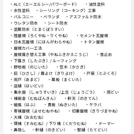
ALC（エーエルシー/パワーボード）
油性塗料
水性塗料
シーリング（コーキング）工事
バルコニー
ベランダ
アスファルト防水
ウレタン防水
シート防水
塗膜防水（とまくぼうすい）
陸屋根（ろくやね・りくやね）
セメント瓦屋根
日本瓦屋根（にほんがわらやね）
トタン屋根
屋根カバー工法
屋根葺き替え工事（やねふきかえこうじ）
雪止め
下葺き（したぶき）/ ルーフィング
野地板（のじいた）
笠木（かさぎ）
庇（ひさし）/ 霧よけ（きりよけ）
戸袋（とぶくろ）
雨戸（あまど）
幕板（まくいた）
這樋（はいどい）
集水器 （しゅうすいき）/上合（じょうごう）
雨どい
棟板金（むねばんきん）
軒天（のきてん）
破風（はふ）
貫板（ぬきいた）
ケラバ
寄棟屋根（よせむねやね）
切妻屋根（きりづまやね）
大棟（おおむね）
隅棟（すみむね）/ 下り棟（くだりむね）
ドーマー
鼻隠し
軒樋（のきどい）
竪樋（たてどい）