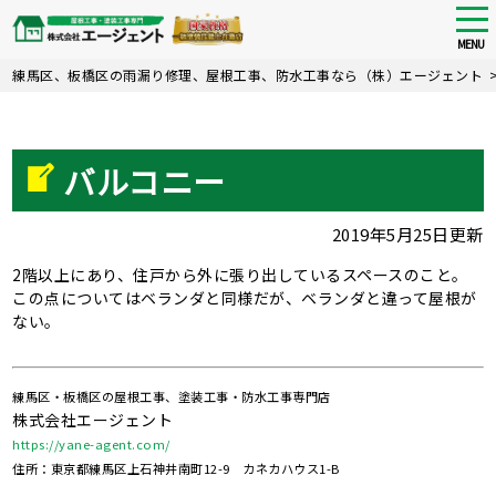
tog
nav
MENU
Skip
練馬区、板橋区の雨漏り修理、屋根工事、防水工事なら（株）エージェント
to
main
content
バルコニー
2019年5月25日更新
2階以上にあり、住戸から外に張り出しているスペースのこと。
この点についてはベランダと同様だが、ベランダと違って屋根が
ない。
練馬区・板橋区の屋根工事、塗装工事・防水工事専門店
株式会社エージェント
https://yane-agent.com/
住所：東京都練馬区上石神井南町12-9 カネカハウス1-B