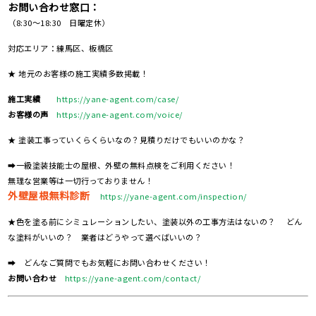
お問い合わせ窓口：
（8:30～18:30 日曜定休）
対応エリア：練馬区、板橋区
★ 地元のお客様の施工実績多数掲載！
施工実績
https://yane-agent.com/case/
お客様の声
https://yane-agent.com/voice/
★ 塗装工事っていくらくらいなの？見積りだけでもいいのかな？
➡一級塗装技能士の屋根、外壁の無料点検をご利用ください！
無理な営業等は一切行っておりません！
外壁屋根無料診断
https://yane-agent.com/inspection/
★色を塗る前にシミュレーションしたい、塗装以外の工事方法はないの？ どん
な塗料がいいの？ 業者はどうやって選べばいいの？
➡ どんなご質問でもお気軽にお問い合わせください！
お問い合わせ
https://yane-agent.com/contact/