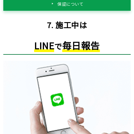
保証について
7. 施工中は
LINE
毎日報告
で