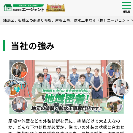
tog
nav
MENU
Skip
練馬区、板橋区の雨漏り修理、屋根工事、防水工事なら（株）エージェント
to
main
content
当社の強み
屋根や外壁などの外装診断を元に、塗装だけで大丈夫なの
か、どんな下地処理が必要か、住まいの外装の状態に合わせ