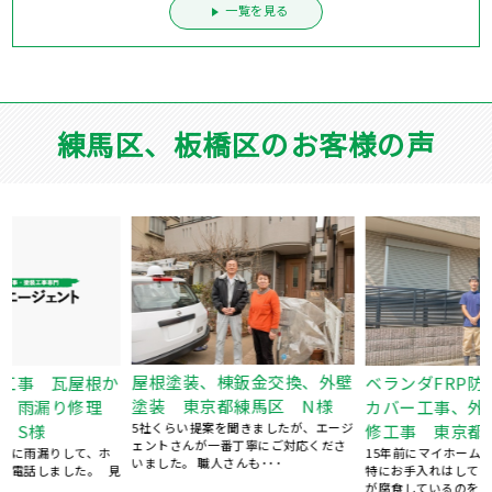
一覧を見る
練馬区、板橋区のお客様の声
屋根塗装、棟鈑金交換、外壁
ベランダFRP防水工事、屋根
か
塗装 東京都練馬区 N様
カバー工事、外壁塗装、庇補
理
5社くらい提案を聞きましたが、エージ
修工事 東京都板橋区 K様
ェントさんが一番丁寧にご対応くださ
15年前にマイホームを購入してから、
いました。 職人さんも･･･
特にお手入れはしておらず、ある時庇
見
が腐食しているのを見つ･･･