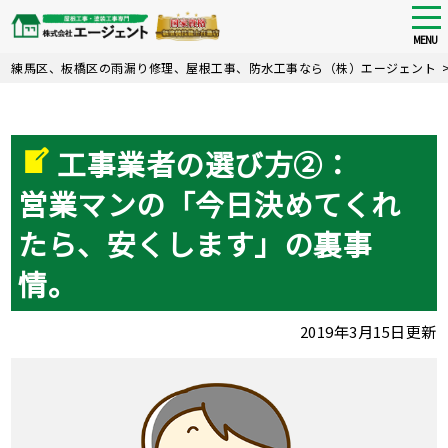
tog
nav
MENU
Skip
練馬区、板橋区の雨漏り修理、屋根工事、防水工事なら（株）エージェント
to
main
content
工事業者の選び方②：
営業マンの「今日決めてくれ
たら、安くします」の裏事
情。
2019年3月15日更新