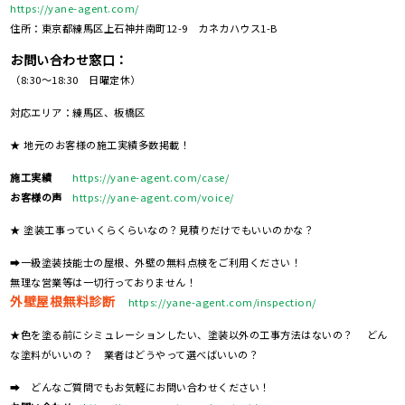
https://yane-agent.com/
住所：東京都練馬区上石神井南町12-9 カネカハウス1-B
お問い合わせ窓口：
（8:30～18:30 日曜定休）
対応エリア：練馬区、板橋区
★ 地元のお客様の施工実績多数掲載！
施工実績
https://yane-agent.com/case/
お客様の声
https://yane-agent.com/voice/
★ 塗装工事っていくらくらいなの？見積りだけでもいいのかな？
➡一級塗装技能士の屋根、外壁の無料点検をご利用ください！
無理な営業等は一切行っておりません！
外壁屋根無料診断
https://yane-agent.com/inspection/
★色を塗る前にシミュレーションしたい、塗装以外の工事方法はないの？ どん
な塗料がいいの？ 業者はどうやって選べばいいの？
➡ どんなご質問でもお気軽にお問い合わせください！