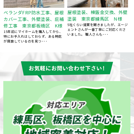
屋根塗装、棟鈑金交換、外壁
根
屋根葺き替え工事 瓦屋根か
塗装 東京都練馬区 N様
補
ら金属屋根へ 雨漏り修理
5社くらい提案を聞きましたが、エージ
東京都練馬区 S様
ェントさんが一番丁寧にご対応くださ
、
台風のあと、雨の日に雨漏りして、ホ
いました。 職人さんも･･･
ームページで探して電話しました。 見
てもらう･･･