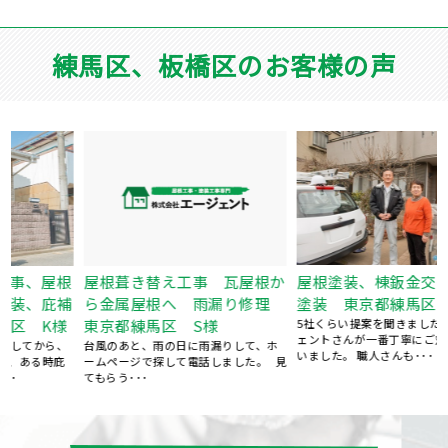
練馬区、板橋区のお客様の声
屋根塗装、棟鈑金交換、外壁
根
屋根葺き替え工事 瓦屋根か
塗装 東京都練馬区 N様
補
ら金属屋根へ 雨漏り修理
5社くらい提案を聞きましたが、エージ
東京都練馬区 S様
ェントさんが一番丁寧にご対応くださ
、
台風のあと、雨の日に雨漏りして、ホ
いました。 職人さんも･･･
ームページで探して電話しました。 見
てもらう･･･