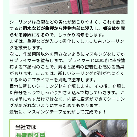
シーリングは亀裂などの劣化が起こりやすく、これを放置
すると
雨水などが亀裂から建物内部に浸入し、構造体を腐
らせる原因
になるので、しっかり補修をします。
まずは、亀裂などが入って劣化してしまった古いシーリン
グを撤去します。
次に、作業箇所以外を汚さないようにマスキングをしてか
らプライマーを塗布します。 プライマーとは素地に直接塗
布する下塗材のことで、素地と塗料の密着性を高める効果
があります。ここでは、新しいシーリングが剥がれにくく
するためにプライマーを刷毛で塗布します。
目地に新しいシーリング材を充填します。 その後、充填し
た部分をヘラでしっかり押さえ込んで均していきます。 こ
れは単に均すだけではなく、内部に空洞ができてシーリン
グが剥がれないようにするためでもあります。
最後に、マスキングテープを剥がして完成です！