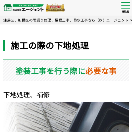
tog
nav
MENU
Skip
練馬区、板橋区の雨漏り修理、屋根工事、防水工事なら（株）エージェント
to
main
content
施工の際の下地処理
塗装工事を行う際に
必要な事
下地処理、補修