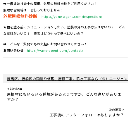
➡一級塗装技能士の屋根、外壁の無料点検をご利用ください！
無理な営業等は一切行っておりません！
外壁屋根無料診断
https://yane-agent.com/inspection/
★色を塗る前にシミュレーションしたい、塗装以外の工事方法はないの？ どん
な塗料がいいの？ 業者はどうやって選べばいいの？
➡ どんなご質問でもお気軽にお問い合わせください！
お問い合わせ
https://yane-agent.com/contact/
練馬区、板橋区の雨漏り修理、屋根工事、防水工事なら（株）エージェン
< 前の記事
屋根材にもいろいろ種類があるようですが、どんな違いがありま
すか？
次の記事 >
工事後のアフターフォローはありますか？