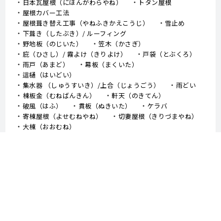
日本瓦屋根（にほんがわらやね）
トタン屋根
屋根カバー工法
屋根葺き替え工事（やねふきかえこうじ）
雪止め
下葺き（したぶき）/ ルーフィング
野地板（のじいた）
笠木（かさぎ）
庇（ひさし）/ 霧よけ（きりよけ）
戸袋（とぶくろ）
雨戸（あまど）
幕板（まくいた）
這樋（はいどい）
集水器 （しゅうすいき）/上合（じょうごう）
雨どい
棟板金（むねばんきん）
軒天（のきてん）
破風（はふ）
貫板（ぬきいた）
ケラバ
寄棟屋根（よせむねやね）
切妻屋根（きりづまやね）
大棟（おおむね）
隅棟（すみむね）/ 下り棟（くだりむね）
ドーマー
鼻隠し
軒樋（のきどい）
竪樋（たてどい）
パラペット
FRP防水
アスファルトシングル
スレート
コロニアル