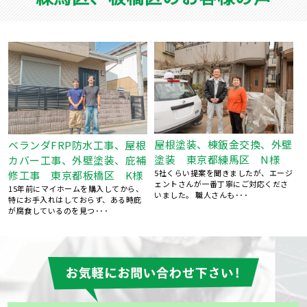
屋根塗装、棟鈑金交換、外壁
根
屋根葺き替え工事 瓦屋根か
塗装 東京都練馬区 N様
補
ら金属屋根へ 雨漏り修理
5社くらい提案を聞きましたが、エージ
東京都練馬区 S様
ェントさんが一番丁寧にご対応くださ
、
台風のあと、雨の日に雨漏りして、ホ
いました。 職人さんも･･･
ームページで探して電話しました。 見
てもらう･･･