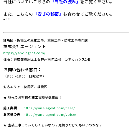
当社についてはこちらの
「当社の強み」
をご覧ください。
また、こちらの
「安さの秘密」
も合わせてご覧ください。
“””
練馬区・板橋区の屋根工事、塗装工事・防水工事専門店
株式会社エージェント
https://yane-agent.com/
住所：東京都練馬区上石神井南町12-9 カネカハウス1-B
お問い合わせ窓口：
（8:30～18:30 日曜定休）
対応エリア：練馬区、板橋区
★ 地元のお客様の施工実績多数掲載！
施工実績
https://yane-agent.com/case/
お客様の声
https://yane-agent.com/voice/
★ 塗装工事っていくらくらいなの？見積りだけでもいいのかな？