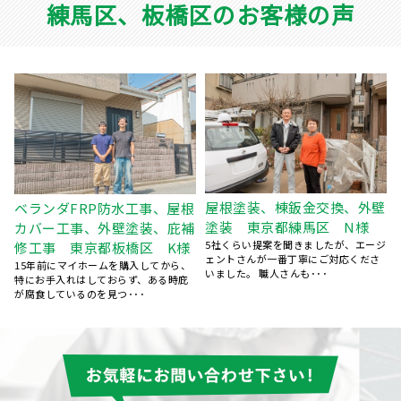
練馬区、板橋区のお客様の声
屋根塗装、棟鈑金交換、外壁
根
屋根葺き替え工事 瓦屋根か
塗装 東京都練馬区 N様
補
ら金属屋根へ 雨漏り修理
5社くらい提案を聞きましたが、エージ
東京都練馬区 S様
ェントさんが一番丁寧にご対応くださ
、
台風のあと、雨の日に雨漏りして、ホ
いました。 職人さんも･･･
ームページで探して電話しました。 見
てもらう･･･