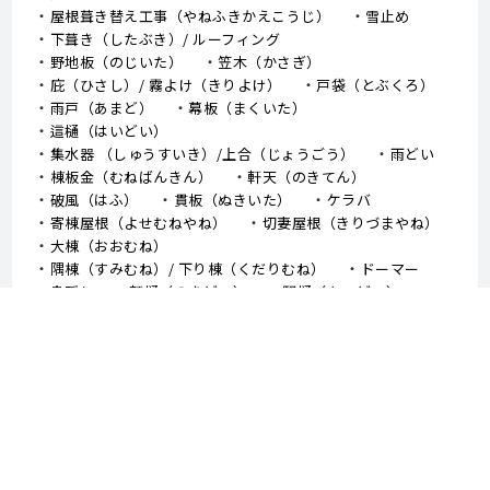
屋根葺き替え工事（やねふきかえこうじ）
雪止め
下葺き（したぶき）/ ルーフィング
野地板（のじいた）
笠木（かさぎ）
庇（ひさし）/ 霧よけ（きりよけ）
戸袋（とぶくろ）
雨戸（あまど）
幕板（まくいた）
這樋（はいどい）
集水器 （しゅうすいき）/上合（じょうごう）
雨どい
棟板金（むねばんきん）
軒天（のきてん）
破風（はふ）
貫板（ぬきいた）
ケラバ
寄棟屋根（よせむねやね）
切妻屋根（きりづまやね）
大棟（おおむね）
隅棟（すみむね）/ 下り棟（くだりむね）
ドーマー
鼻隠し
軒樋（のきどい）
竪樋（たてどい）
パラペット
FRP防水
アスファルトシングル
スレート
コロニアル