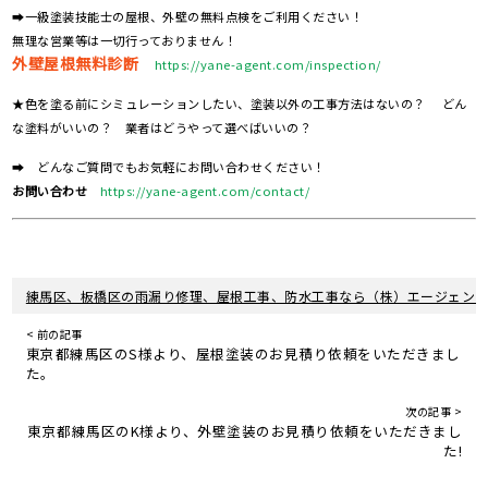
➡一級塗装技能士の屋根、外壁の無料点検をご利用ください！
無理な営業等は一切行っておりません！
外壁屋根無料診断
https://yane-agent.com/inspection/
★色を塗る前にシミュレーションしたい、塗装以外の工事方法はないの？ どん
な塗料がいいの？ 業者はどうやって選べばいいの？
➡ どんなご質問でもお気軽にお問い合わせください！
お問い合わせ
https://yane-agent.com/contact/
練馬区、板橋区の雨漏り修理、屋根工事、防水工事なら（株）エージェン
< 前の記事
東京都練馬区のS様より、屋根塗装のお見積り依頼をいただきまし
た。
次の記事 >
東京都練馬区のK様より、外壁塗装のお見積り依頼をいただきまし
た!