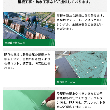
屋根工事・防水工事などご提供しております。
屋根を新たな屋根に張り替えます。
瓦屋根やスレート、アスファルト
シングル、金属屋根などお選びい
ただけます。
屋根葺き替え工事
既存の屋根に軽量金属の屋根材を
張る工法で、屋根の葺き替えより
も低コスト。遮音性、防音性に優
れます。
屋根カバー工法
陸屋根の屋上やベランダなどの防
水処理もお任せください。ウレタ
ン防水、FRP防水、アスファルト防
水など幅広く対応します。