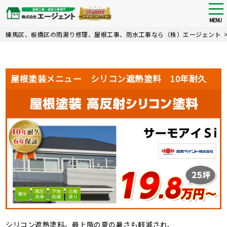
tog
nav
MENU
Skip
練馬区、板橋区の雨漏り修理、屋根工事、防水工事なら（株）エージェント
to
main
content
屋根塗装メニュー シリコン遮熱塗料 10年耐久
シリコン遮熱塗料。最上階の夏の暑さも軽減され、